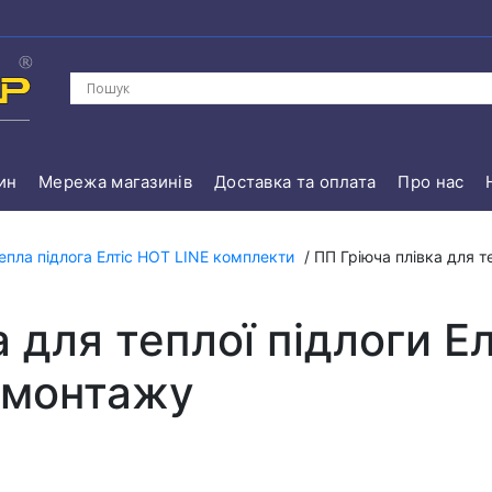
ин
Мережа магазинів
Доставка та оплата
Про нас
епла підлога Елтіс HOT LINE комплекти
/ ПП Гріюча плівка для те
 для теплої підлоги Ел
ї монтажу