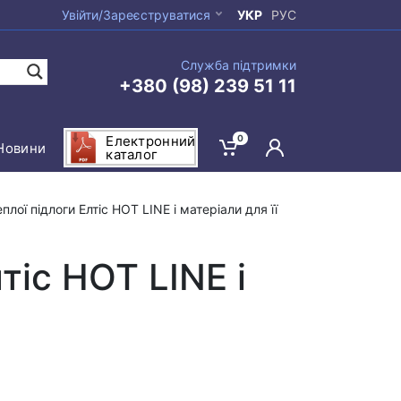
Увійти/Зареєструватися
УКР
РУС
Служба підтримки
+380 (98) 239 51 11
0
Електронний
Новини
каталог
плої підлоги Елтіс HOT LINE і матеріали для її
тіс HOT LINE і