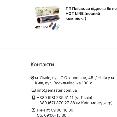
Пристрої автоматики
ПП Плівкова підлога Елтіс
Захист від перепадів напруги,
HOT LINE (повний
безперебійне живлення,
комплект)
блискавкозахист
Магнітні пускачі, контактори,
реле
Кнопки, перемикачі, пости...
Дзвоники, кнопки до дзвоників
Коробки монтажні і
Контакти
розподільчі
Щитки, бокси, панелі
м. Львів, вул. О.Степанівни, 45. / філія у м.
пластикові
Київ, вул. Васильківська 100-а
Щитки, бокси металеві
info@emaster.com.ua
+380 (98) 239 51 11 (м. Львів)
Дверки ревізійні (металеві та
пластмасові)
+380 (67) 370 27 88 (м.Київ-менеджер)
Пн-Пт: 09:00-18:00
Вентилятори, вент.решітки,
Сб: 09:00-15:00
повітроводи