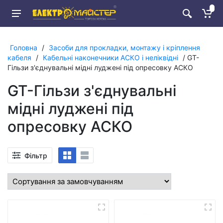
Головна
/
Засоби для прокладки, монтажу і кріплення
кабеля
/
Кабельні наконечники АСКО і неліквідні
/ GT-
Гільзи з'єднувальні мідні луджені під опресовку АСКО
GT-Гільзи з'єднувальні
мідні луджені під
опресовку АСКО
Фільтр