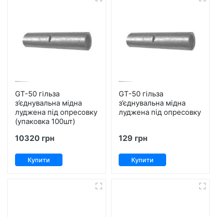
GT-50 гільза
GT-50 гільза
з’єднувальна мідна
з’єднувальна мідна
луджена під опресовку
луджена під опресовку
(упаковка 100шт)
10320 грн
129 грн
Купити
Купити