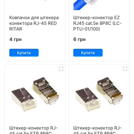
Ковпачок для штекера
Штекер-конектор EZ
конектора RJ-45 RED
RJ45 саt.5e 8Р8С (LC-
RITAR
PTU-01/100)
4 грн
6 грн
Купити
Купити
Штекер-конектор RJ-
Штекер-конектор RJ-
45 cat.5е FTP 8P8C
45 cat.5е FTP 8P8C