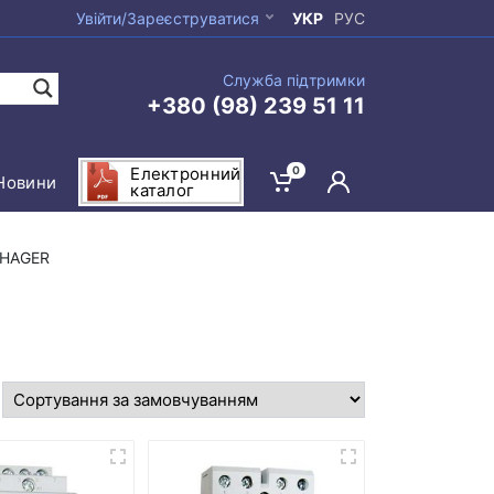
Увійти/Зареєструватися
УКР
РУС
Служба підтримки
+380 (98) 239 51 11
0
Електронний
Новини
каталог
 HAGER