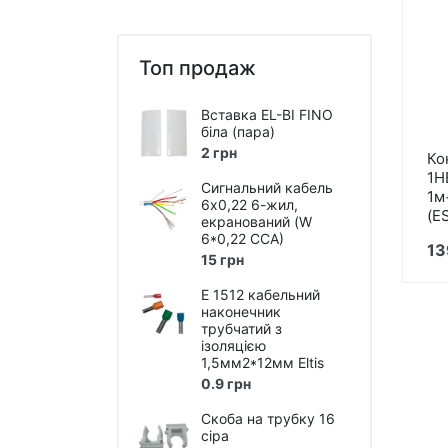
Пристрої автоматики
Захист від перепадів напруги,
безперебійне живлення,
Топ продаж
блискавкозахист
Магнітні пускачі, контактори,
Вставка EL-BI FINO
реле
біла (пара)
2 грн
Ко
Кнопки, перемикачі, пости...
1H
Сигнальний кабель
1м
Дзвоники, кнопки до дзвоників
6х0,22 6-жил,
(E
екранований (W
Коробки монтажні і
6*0,22 ССА)
13
розподільчі
15 грн
Щитки, бокси, панелі
E 1512 кабельний
пластикові
наконечник
трубчатий з
Щитки, бокси металеві
ізоляцією
1,5мм2*12мм Eltis
Дверки ревізійні (металеві та
0.9 грн
пластмасові)
Скоба на трубку 16
Вентилятори, вент.решітки,
сіра
повітроводи