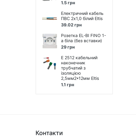
1.5 грн
Лампи розжарювання
Електричний кабель
ПВС 2х1,0 білий Eltis
Лампи люмінісцентні
39.02 грн
Лампи енергоощадні Е27, Е14,
Розетка EL-BI FINO 1-
E40
а біла (без вставки)
Лампи галогенні
29 грн
LED Лампи (світлодіодні)
E 2512 кабельний
наконечник
трубчатий з
LED Панелі (світлодіодні)
ізоляцією
2,5мм2*12мм Eltis
Лампи промислові, для
вуличних світильників
1.1 грн
LED стрічки та модулі, блоки
живлення, світлові шнури,
світлодіодні гірлянди
Технічне LED та люмінісцентне
освітлення
Технічне освітлення під лампу
Контакти