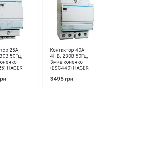
тор 25А,
Контактор 40А,
30В 50Гц,
4HВ, 230В 50Гц,
конечко
3м+віконечко
25) HAGER
(ESC440) HAGER
грн
3495 грн