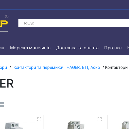
ин
Мережа магазинів
Доставка та оплата
Про нас
тори
/
Контактори та перемикачі,HAGER, ETI, Аско
/ Контактори
GER