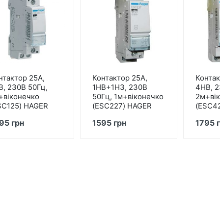
нтактор 25А,
Контактор 25А,
Контак
В, 230В 50Гц,
1HВ+1Н3, 230В
4HВ, 2
+віконечко
50Гц, 1м+віконечко
2м+ві
SC125) HAGER
(ESC227) HAGER
(ESC4
95 грн
1595 грн
1795 