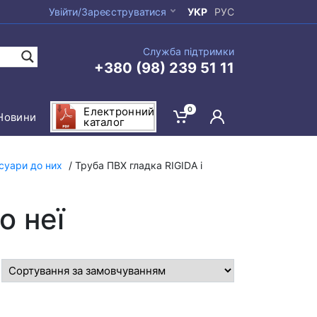
Увійти/Зареєструватися
УКР
РУС
Служба підтримки
+380 (98) 239 51 11
0
Електронний
Новини
каталог
суари до них
/ Труба ПВХ гладка RIGIDA і
о неї