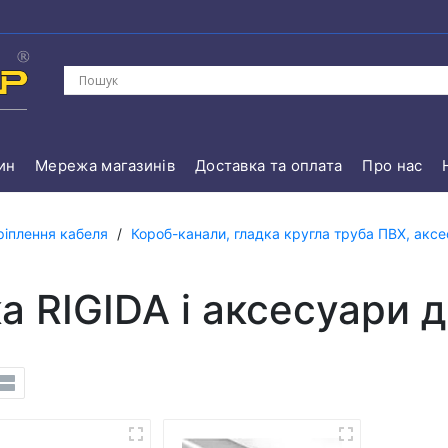
ин
Мережа магазинів
Доставка та оплата
Про нас
ріплення кабеля
/
Короб-канали, гладка кругла труба ПВХ, аксе
а RIGIDA і аксесуари д