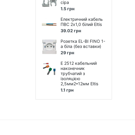
сіра
1.5 грн
Лампи розжарювання
Електричний кабель
Лампи люмінісцентні
ПВС 2х1,0 білий Eltis
Лампи енергоощадні Е27, Е14,
39.02 грн
E40
Розетка EL-BI FINO 1-
Лампи галогенні
а біла (без вставки)
29 грн
LED Лампи (світлодіодні)
E 2512 кабельний
LED Панелі (світлодіодні)
наконечник
трубчатий з
ізоляцією
Лампи промислові, для
вуличних світильників
2,5мм2*12мм Eltis
1.1 грн
LED стрічки та модулі, блоки
живлення, світлові шнури,
світлодіодні гірлянди
Технічне LED та люмінісцентне
освітлення
Технічне освітлення під лампу