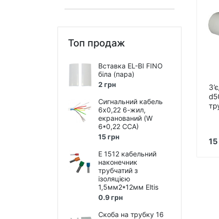
Пристрої автоматики
Захист від перепадів напруги,
безперебійне живлення,
блискавкозахист
Топ продаж
Магнітні пускачі, контактори,
реле
Вставка EL-BI FINO
біла (пара)
Кнопки, перемикачі, пости...
2 грн
З’
d5
Дзвоники, кнопки до дзвоників
Сигнальний кабель
тр
6х0,22 6-жил,
Коробки монтажні і
екранований (W
розподільчі
6*0,22 ССА)
15 грн
Щитки, бокси, панелі
15
пластикові
E 1512 кабельний
наконечник
Щитки, бокси металеві
трубчатий з
ізоляцією
Дверки ревізійні (металеві та
1,5мм2*12мм Eltis
пластмасові)
0.9 грн
Вентилятори, вент.решітки,
Скоба на трубку 16
повітроводи