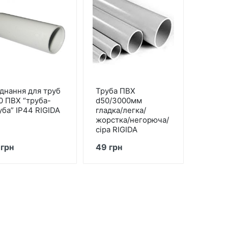
єднання для труб
Труба ПВХ
0 ПВХ “труба-
d50/3000мм
уба” ІР44 RIGIDA
гладка/легка/
жорстка/негорюча/
сіра RIGIDA
 грн
49 грн