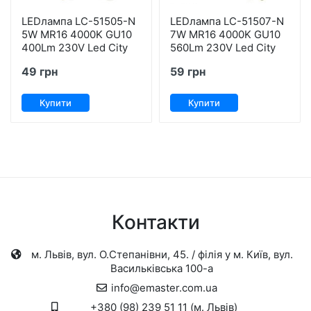
LEDлампа LC-51505-N
LEDлампа LC-51507-N
5W MR16 4000K GU10
7W MR16 4000K GU10
400Lm 230V Led City
560Lm 230V Led City
49 грн
59 грн
Купити
Купити
Контакти
м. Львів, вул. О.Степанівни, 45. / філія у м. Київ, вул.
Васильківська 100-а
info@emaster.com.ua
+380 (98) 239 51 11 (м. Львів)