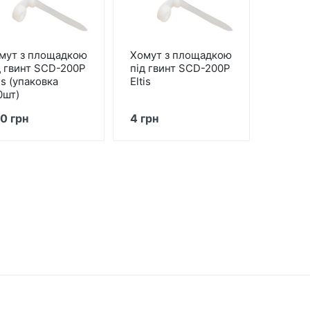
мут з площадкою
Хомут з площадкою
д гвинт SCD-200P
під гвинт SCD-200P
is (упаковка
Eltis
0шт)
0 грн
4 грн