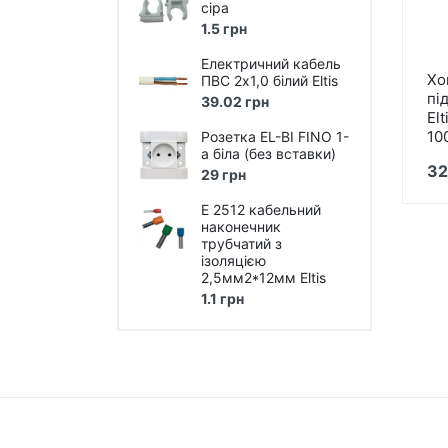
сіра
1.5 грн
Лампи розжарювання
Електричний кабель
Лампи люмінісцентні
Хо
ПВС 2х1,0 білий Eltis
пі
Лампи енергоощадні Е27, Е14,
39.02 грн
Elt
E40
10
Розетка EL-BI FINO 1-
Лампи галогенні
а біла (без вставки)
32
29 грн
LED Лампи (світлодіодні)
E 2512 кабельний
LED Панелі (світлодіодні)
наконечник
трубчатий з
ізоляцією
Лампи промислові, для
вуличних світильників
2,5мм2*12мм Eltis
1.1 грн
LED стрічки та модулі, блоки
живлення, світлові шнури,
світлодіодні гірлянди
Технічне LED та люмінісцентне
освітлення
Технічне освітлення під лампу