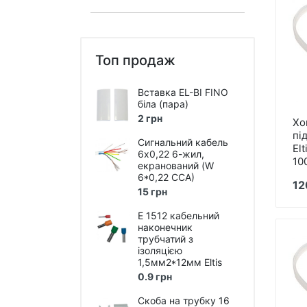
Пристрої автоматики
Захист від перепадів напруги,
безперебійне живлення,
блискавкозахист
Топ продаж
Магнітні пускачі, контактори,
реле
Вставка EL-BI FINO
біла (пара)
Кнопки, перемикачі, пости...
2 грн
Хо
пі
Дзвоники, кнопки до дзвоників
Сигнальний кабель
Elt
6х0,22 6-жил,
Коробки монтажні і
10
екранований (W
розподільчі
6*0,22 ССА)
12
15 грн
Щитки, бокси, панелі
пластикові
E 1512 кабельний
наконечник
Щитки, бокси металеві
трубчатий з
ізоляцією
Дверки ревізійні (металеві та
1,5мм2*12мм Eltis
пластмасові)
0.9 грн
Вентилятори, вент.решітки,
Скоба на трубку 16
повітроводи