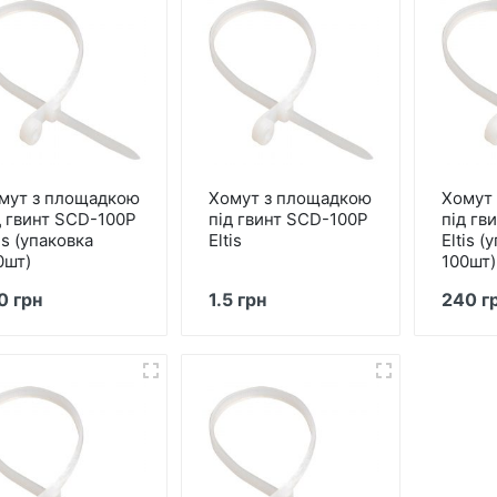
мут з площадкою
Хомут з площадкою
Хомут
д гвинт SCD-100P
під гвинт SCD-100P
під гв
is (упаковка
Eltis
Eltis (
0шт)
100шт)
0 грн
1.5 грн
240 г