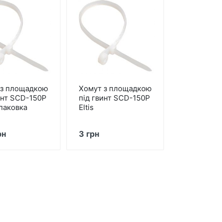
 з площадкою
Хомут з площадкою
инт SCD-150P
під гвинт SCD-150P
упаковка
Eltis
рн
3 грн