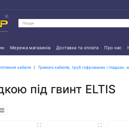
ин
Мережа магазинів
Доставка та оплата
Про нас
ріплення кабеля
/
Тримачі кабелів, труб гофрованих і гладких,
кою під гвинт ELTIS