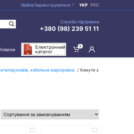
Увійти/Зареєструватися
УКР
РУС
Служба підтримки
+380 (98) 239 51 11
0
Електронний
Новини
каталог
 металорукавів, кабельна маркіровка
/ Хомути з