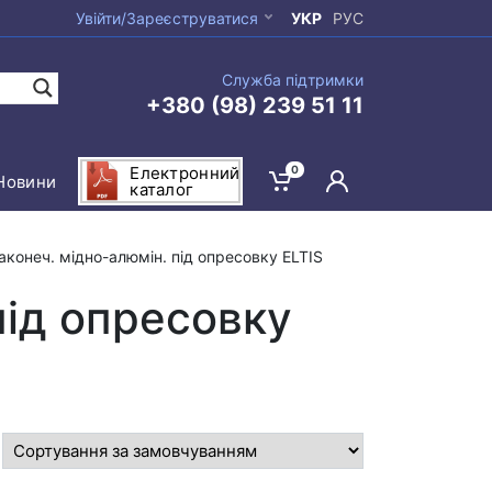
Увійти/Зареєструватися
УКР
РУС
Служба підтримки
+380 (98) 239 51 11
0
Електронний
Новини
каталог
аконеч. міднo-алюмін. під опресовку ELTIS
під опресовку