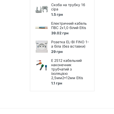
Скоба на трубку 16
Лампи розжарювання
сіра
1.5 грн
Лампи люмінісцентні
Електричний кабель
Лампи енергоощадні Е27, Е14,
ПВС 2х1,0 білий Eltis
E40
39.02 грн
Лампи галогенні
Розетка EL-BI FINO 1-
а біла (без вставки)
LED Лампи (світлодіодні)
29 грн
LED Панелі (світлодіодні)
E 2512 кабельний
наконечник
Лампи промислові, для
трубчатий з
вуличних світильників
ізоляцією
2,5мм2*12мм Eltis
LED стрічки та модулі, блоки
1.1 грн
живлення, світлові шнури,
світлодіодні гірлянди
Технічне LED та люмінісцентне
освітлення
Технічне освітлення під лампу