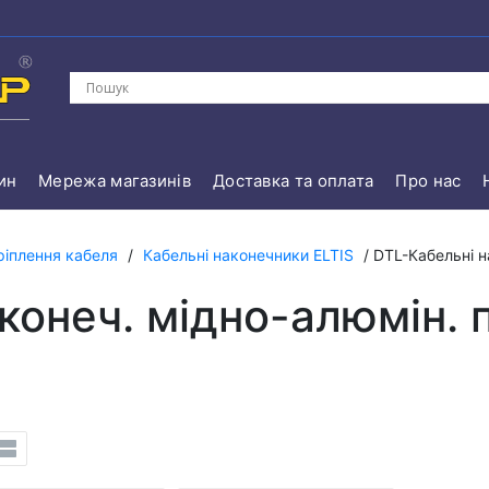
ин
Мережа магазинів
Доставка та оплата
Про нас
ріплення кабеля
/
Кабельні наконечники ELTIS
/ DTL-Кабельні н
конеч. міднo-алюмін. 