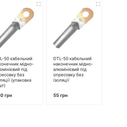
L-50 кабельний
DTL-50 кабельний
конечник міднo-
наконечник міднo-
юмінієвий під
алюмінієвий під
ресовку без
опресовку без
оляції (упаковка
ізоляції
шт)
0 грн
55 грн