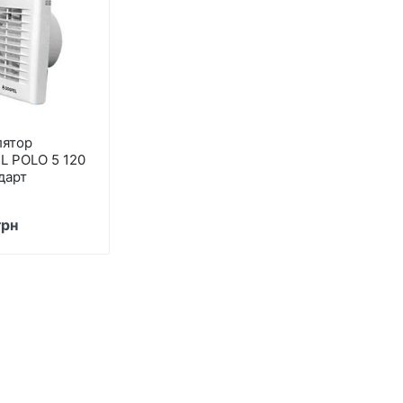
лятор
L POLO 5 120
дарт
грн