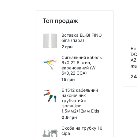
Пристрої автоматики
Захист від перепадів напруги,
безперебійне живлення,
Топ продаж
блискавкозахист
Магнітні пускачі, контактори,
Вставка EL-BI FINO
реле
біла (пара)
2 грн
Ве
Кнопки, перемикачі, пости...
DO
Сигнальний кабель
AZ
Дзвоники, кнопки до дзвоників
6х0,22 6-жил,
жа
екранований (W
Коробки монтажні і
6*0,22 ССА)
24
розподільчі
15 грн
Щитки, бокси, панелі
E 1512 кабельний
пластикові
наконечник
трубчатий з
Щитки, бокси металеві
ізоляцією
1,5мм2*12мм Eltis
Дверки ревізійні (металеві та
0.9 грн
пластмасові)
Скоба на трубку 16
Вентилятори, вент.решітки,
сіра
повітроводи