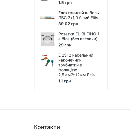
1.5 грн
Лампи розжарювання
Електричний кабель
ПВС 2х1,0 білий Eltis
Лампи люмінісцентні
39.02 грн
Лампи енергоощадні Е27, Е14,
Розетка EL-BI FINO 1-
E40
а біла (без вставки)
Лампи галогенні
29 грн
LED Лампи (світлодіодні)
E 2512 кабельний
наконечник
трубчатий з
LED Панелі (світлодіодні)
ізоляцією
2,5мм2*12мм Eltis
Лампи промислові, для
вуличних світильників
1.1 грн
LED стрічки та модулі, блоки
живлення, світлові шнури,
світлодіодні гірлянди
Технічне LED та люмінісцентне
освітлення
Технічне освітлення під лампу
Контакти