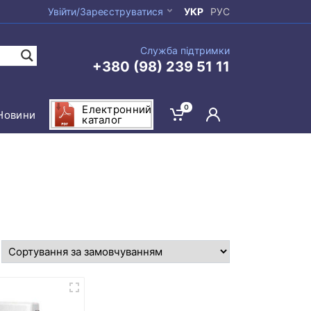
Увійти/Зареєструватися
УКР
РУС
Служба підтримки
+380 (98) 239 51 11
0
Електронний
Новини
каталог