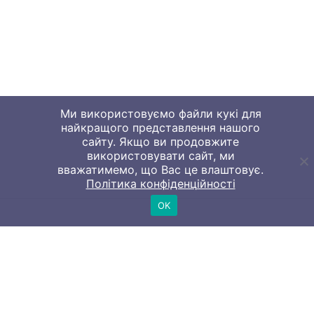
Ми використовуємо файли кукі для
найкращого представлення нашого
сайту. Якщо ви продовжите
використовувати сайт, ми
вважатимемо, що Вас це влаштовує.
Політика конфіденційності
OK
Контакти
м. Львів, вул. О.Степанівни, 45. / філія у м. Київ, вул.
Васильківська 100-а
info@emaster.com.ua